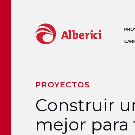
Ir al contenido principal
PRO
CAR
PROYECTOS
Construir u
mejor para 