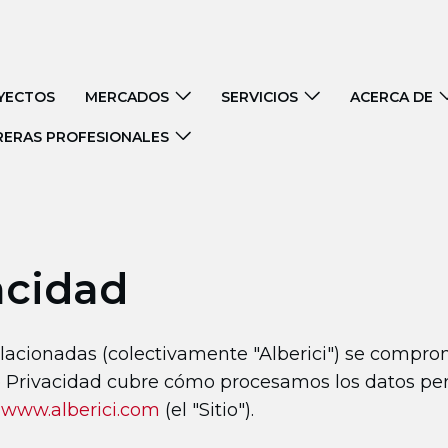
YECTOS
MERCADOS
SERVICIOS
ACERCA DE
RERAS PROFESIONALES
acidad
elacionadas (colectivamente "Alberici") se compro
 de Privacidad cubre cómo procesamos los datos p
n
www.alberici.com
(el "Sitio").