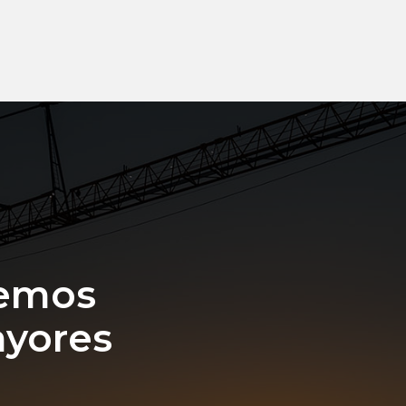
emos
ayores