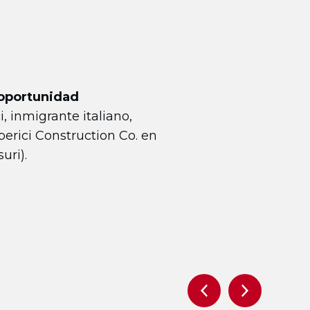
 oportunidad
i, inmigrante italiano,
lberici Construction Co. en
uri).
Previous
Next