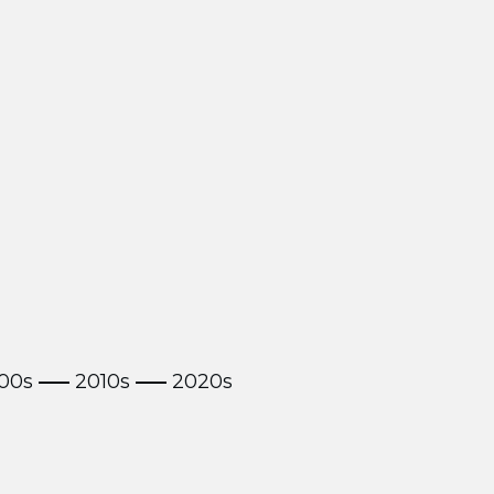
00s
2010s
2020s