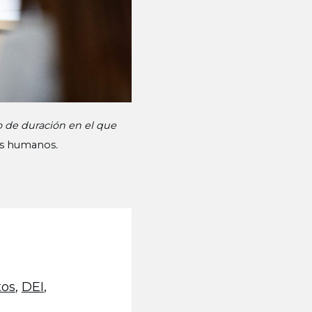
o de duración en el que
sos humanos
.
tos
,
DEI
,