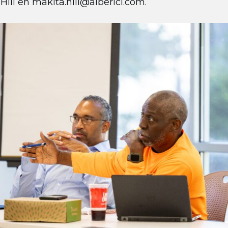
Hill en
makita.hill@alberici.com
.